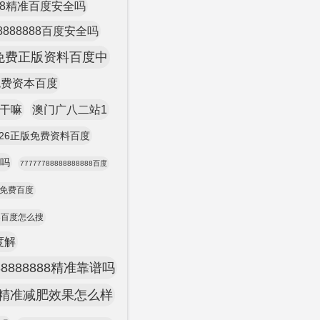
8888精准百度安全吗
88888888百度安全吗
年免费正版资料百度中
免费资本百度
电干嘛
澳门广八二站1
026正版免费资料百度
准吗
77777788888888888百度
料免费百度
888百度怎么搜
度解
888888888精准靠谱吗
8新奥精准减肥效果怎么样