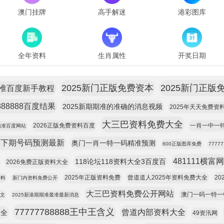
澳门挂牌
高手解迷
港彩图库
全年资料
生肖属性
开奖日期
2025新门正版免费资本
2025新门正版
88精准百度新手教程
8888888百度结果
2025新期期准的准确的消息视频
2025年天天免费
大三巴资料免费大全
2026正版免费资料百度
一肖一中一
88精准百度网站
中下期号码预测最新
奥门一肖一特一码精准预测
600正版图库免费
7777
481111横富网
118论坛118资料大全3百度百
2026免费正版资料大全
2025年正版资料免费
曾道道人2025年资料免费大全
2
资料
新门内资料免费公开
大三巴资料免费公开网站
澳门一码一特一
百文
2025新港期期准最准最新消息
77777788888王中王含义
曾道内部资料大全
大全
49资汛网