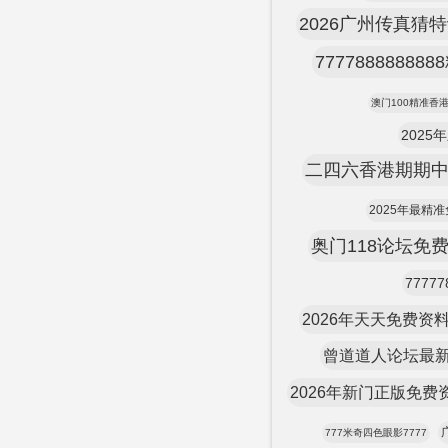
2026广州传真猜特
7777888888
澳门100精准香
202
二四六香港期期中
2025年最精
奥门118论坛免
7777
2026年天天免费资
曾道道人论坛最
2026年新门正版免费
777米奇四色眼影7777