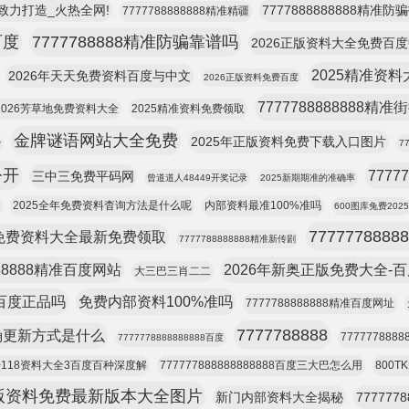
】致力打造_火热全网!
7777888888888精准防
7777788888888精准精疆
百度
7777788888精准防骗靠谱吗
2026正版资料大全免费百
2025精准资
2026年天天免费资料百度与中文
2026正版资料免费百度
7777788888888精准街
2026芳草地免费资料大全
2025精准资料免费领取
金牌谜语网站大全免费
2025年正版资料免费下载入口图片
费
7
公开
777
三中三免费平码网
曾道道人48449开奖记录
2025新期期准的准确率
2025全年免费资料杳询方法是什么呢
内部资料最准100%准吗
600图库兔费2025
7777778888
准免费资料大全最新免费领取
7777788888888精准新传剧
888888精准百度网站
2026年新奥正版免费大全-百
大三巴三肖二二
88百度正品吗
免费内部资料100%准吗
7777788888888精准百度网址
7777788888
确更新方式是什么
777777888
7777778888888888百度
坛118资料大全3百度百种深度解
777777888888888888百度三大巴怎么用
800T
正版资料免费最新版本大全图片
新门内部资料大全揭秘
777777