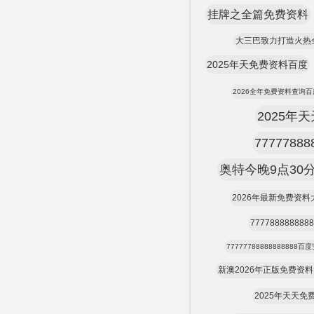
挂牌之全篇免费资料
大三巴致力打造火热
2025年天免费资料百度
2026全年免费资料查询百
2025年
777778
奥特今晚9点30
2026年最新免费资
7777888888
77777788888888888百
新澳2026年正版免费资
2025年天天免