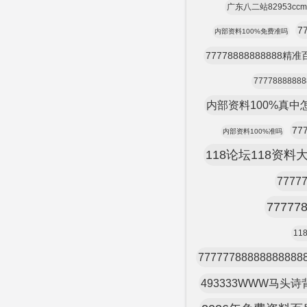
广东八二站82953c
7
内部资料100%免费准吗
77778888888888精
777788888
内部资料100%真中
77
内部资料100%准吗
118论坛118资料
7777
7777
1
77777788888888
493333WWW马头