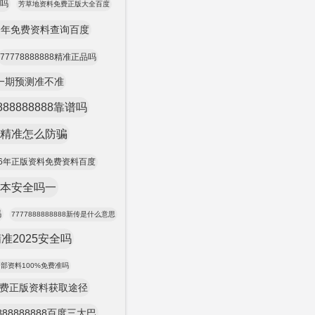
品吗
芳草地资料免费正版大全百度
6全年免费资料查询百度
77778888888精准正品吗
一期预测准不准
8888888888靠谱吗
888精准怎么防骗
26年正版资料免费资料百度
资本安全吗一
吗
7777888888888新传是什么意思
8精准2025安全吗
部资料100%免费准吗
年免费正版资料获取途径
8888888888百度三大巴